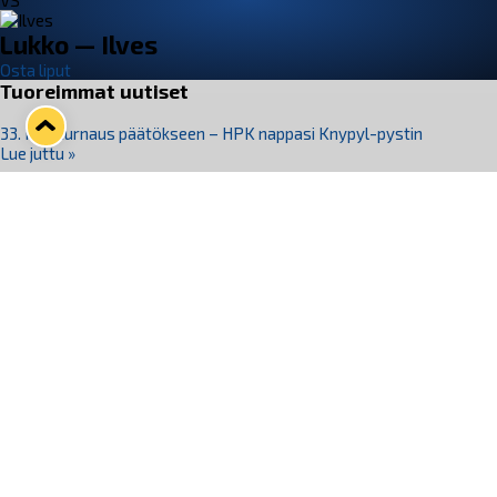
VS
Lukko — Ilves
Osta liput
Tuoreimmat uutiset
33. Pitsiturnaus päätökseen – HPK nappasi Knypyl-pystin
Lue juttu »
Otteluliput juhlakaudelle 26–27 nyt myynnissä!
Lue juttu »
Kiekko-Espoo voittaa historian ensimmäisen naisten
Pitsiturnauksen
Lue juttu »
Pitsiturnauksen päiväliput on loppuunmyyty – Pitsitunnelmaan
pääset myös Marina Vistan terassilla
Lue juttu »
Lukko ja pirkanmaalainen vaatevalmistaja Nousu yhteistyöhön
Lue juttu »
Seuraa Lukkoa somessa