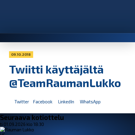
09.10.2018
Twiitti käyttäjältä
@TeamRaumanLukko
Twitter
Facebook
LinkedIn
WhatsApp
Seuraava kotiottelu
ti 01.09.2026 klo 18:30