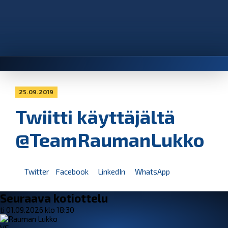
25.09.2019
Twiitti käyttäjältä
@TeamRaumanLukko
Twitter
Facebook
LinkedIn
WhatsApp
Seuraava kotiottelu
ti 01.09.2026 klo 18:30