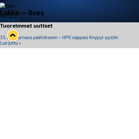
VS
Lukko — Ilves
Osta liput
Tuoreimmat uutiset
33. Pitsiturnaus päätökseen – HPK nappasi Knypyl-pystin
Lue juttu »
Otteluliput juhlakaudelle 26–27 nyt myynnissä!
Lue juttu »
Kiekko-Espoo voittaa historian ensimmäisen naisten
Pitsiturnauksen
Lue juttu »
Pitsiturnauksen päiväliput on loppuunmyyty – Pitsitunnelmaan
pääset myös Marina Vistan terassilla
Lue juttu »
Lukko ja pirkanmaalainen vaatevalmistaja Nousu yhteistyöhön
Lue juttu »
Seuraa Lukkoa somessa