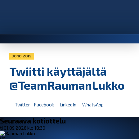
30.10.2019
Twiitti käyttäjältä
@TeamRaumanLukko
Twitter
Facebook
LinkedIn
WhatsApp
Seuraava kotiottelu
ti 01.09.2026 klo 18:30