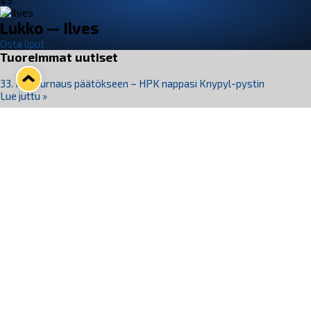
VS
Lukko — Ilves
Osta liput
Tuoreimmat uutiset
33. Pitsiturnaus päätökseen – HPK nappasi Knypyl-pystin
Lue juttu »
Otteluliput juhlakaudelle 26–27 nyt myynnissä!
Lue juttu »
Kiekko-Espoo voittaa historian ensimmäisen naisten
Pitsiturnauksen
Lue juttu »
Pitsiturnauksen päiväliput on loppuunmyyty – Pitsitunnelmaan
pääset myös Marina Vistan terassilla
Lue juttu »
Lukko ja pirkanmaalainen vaatevalmistaja Nousu yhteistyöhön
Lue juttu »
Seuraa Lukkoa somessa