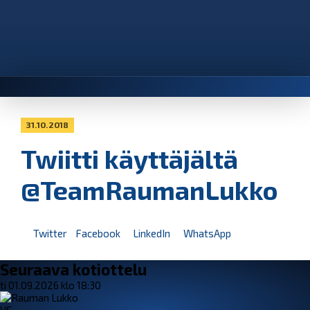
31.10.2018
Twiitti käyttäjältä
@TeamRaumanLukko
Twitter
Facebook
LinkedIn
WhatsApp
Seuraava kotiottelu
ti 01.09.2026 klo 18:30