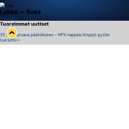
VS
Lukko — Ilves
Osta liput
Tuoreimmat uutiset
33. Pitsiturnaus päätökseen – HPK nappasi Knypyl-pystin
Lue juttu »
Otteluliput juhlakaudelle 26–27 nyt myynnissä!
Lue juttu »
Kiekko-Espoo voittaa historian ensimmäisen naisten
Pitsiturnauksen
Lue juttu »
Pitsiturnauksen päiväliput on loppuunmyyty – Pitsitunnelmaan
pääset myös Marina Vistan terassilla
Lue juttu »
Lukko ja pirkanmaalainen vaatevalmistaja Nousu yhteistyöhön
Lue juttu »
Seuraa Lukkoa somessa