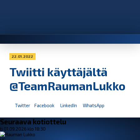
22.01.2022
Twiitti käyttäjältä
@TeamRaumanLukko
Twitter
Facebook
LinkedIn
WhatsApp
Seuraava kotiottelu
ti 01.09.2026 klo 18:30