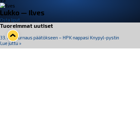
VS
Lukko — Ilves
Osta liput
Tuoreimmat uutiset
33. Pitsiturnaus päätökseen – HPK nappasi Knypyl-pystin
Lue juttu »
Otteluliput juhlakaudelle 26–27 nyt myynnissä!
Lue juttu »
Kiekko-Espoo voittaa historian ensimmäisen naisten
Pitsiturnauksen
Lue juttu »
Pitsiturnauksen päiväliput on loppuunmyyty – Pitsitunnelmaan
pääset myös Marina Vistan terassilla
Lue juttu »
Lukko ja pirkanmaalainen vaatevalmistaja Nousu yhteistyöhön
Lue juttu »
Seuraa Lukkoa somessa