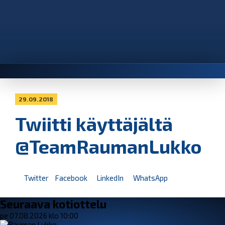
29.09.2018
Twiitti käyttäjältä
@TeamRaumanLukko
Twitter
Facebook
LinkedIn
WhatsApp
Seuraava kotiottelu
pe 07.08.2026 klo 10:00