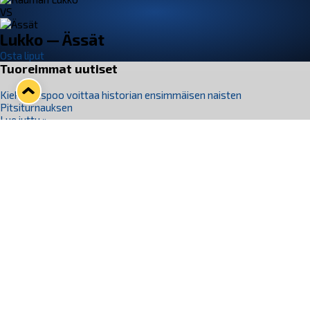
VS
Lukko — Ässät
Osta liput
Tuoreimmat uutiset
Kiekko-Espoo voittaa historian ensimmäisen naisten
Pitsiturnauksen
Lue juttu »
Pitsiturnauksen päiväliput on loppuunmyyty – Pitsitunnelmaan
pääset myös Marina Vistan terassilla
Lue juttu »
Lukko ja pirkanmaalainen vaatevalmistaja Nousu yhteistyöhön
Lue juttu »
Aapo Vanninen Nuorten Leijonien mukana
Lue juttu »
Rauman Lukko Oy on ostanut Marina Vista Oy:n liiketoiminnan
Raumalta
Lue juttu »