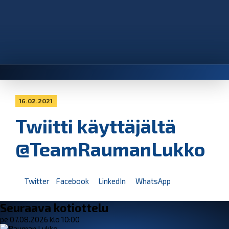
16.02.2021
Twiitti käyttäjältä
@TeamRaumanLukko
Twitter
Facebook
LinkedIn
WhatsApp
Seuraava kotiottelu
pe 07.08.2026 klo 10:00