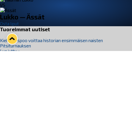
VS
Lukko — Ässät
Osta liput
Tuoreimmat uutiset
Kiekko-Espoo voittaa historian ensimmäisen naisten
Pitsiturnauksen
Lue juttu »
Pitsiturnauksen päiväliput on loppuunmyyty – Pitsitunnelmaan
pääset myös Marina Vistan terassilla
Lue juttu »
Lukko ja pirkanmaalainen vaatevalmistaja Nousu yhteistyöhön
Lue juttu »
Aapo Vanninen Nuorten Leijonien mukana
Lue juttu »
Rauman Lukko Oy on ostanut Marina Vista Oy:n liiketoiminnan
Raumalta
Lue juttu »