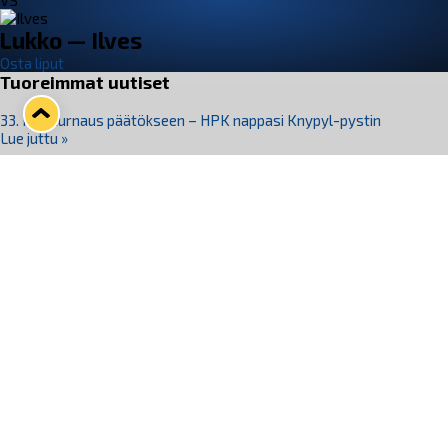
VS
Lukko — Ilves
Osta liput
Tuoreimmat uutiset
33. Pitsiturnaus päätökseen – HPK nappasi Knypyl-pystin
Lue juttu »
Otteluliput juhlakaudelle 26–27 nyt myynnissä!
Lue juttu »
Kiekko-Espoo voittaa historian ensimmäisen naisten
Pitsiturnauksen
Lue juttu »
Pitsiturnauksen päiväliput on loppuunmyyty – Pitsitunnelmaan
pääset myös Marina Vistan terassilla
Lue juttu »
Lukko ja pirkanmaalainen vaatevalmistaja Nousu yhteistyöhön
Lue juttu »
Seuraa Lukkoa somessa