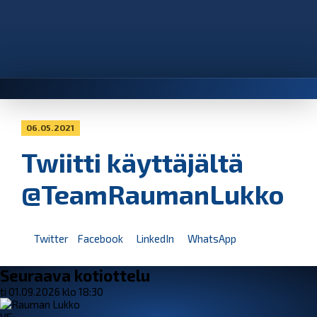
06.05.2021
Twiitti käyttäjältä
@TeamRaumanLukko
Twitter
Facebook
LinkedIn
WhatsApp
Seuraava kotiottelu
ti 01.09.2026 klo 18:30