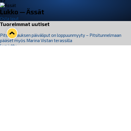
VS
Lukko — Ässät
Osta liput
Tuoreimmat uutiset
Pitsiturnauksen päiväliput on loppuunmyyty – Pitsitunnelmaan
pääset myös Marina Vistan terassilla
Lue juttu »
Lukko ja pirkanmaalainen vaatevalmistaja Nousu yhteistyöhön
Lue juttu »
Aapo Vanninen Nuorten Leijonien mukana
Lue juttu »
Rauman Lukko Oy on ostanut Marina Vista Oy:n liiketoiminnan
Raumalta
Lue juttu »
Varausviikonloppu oli kiireinen Jakub Florisille
Lue juttu »
Seuraa Lukkoa somessa