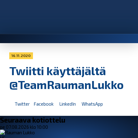
16.11.2020
Twiitti käyttäjältä
@TeamRaumanLukko
Twitter
Facebook
LinkedIn
WhatsApp
Seuraava kotiottelu
pe 07.08.2026 klo 10:00