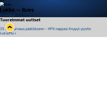
VS
Lukko — Ilves
Osta liput
Tuoreimmat uutiset
33. Pitsiturnaus päätökseen – HPK nappasi Knypyl-pystin
Lue juttu »
Otteluliput juhlakaudelle 26–27 nyt myynnissä!
Lue juttu »
Kiekko-Espoo voittaa historian ensimmäisen naisten
Pitsiturnauksen
Lue juttu »
Pitsiturnauksen päiväliput on loppuunmyyty – Pitsitunnelmaan
pääset myös Marina Vistan terassilla
Lue juttu »
Lukko ja pirkanmaalainen vaatevalmistaja Nousu yhteistyöhön
Lue juttu »
Seuraa Lukkoa somessa