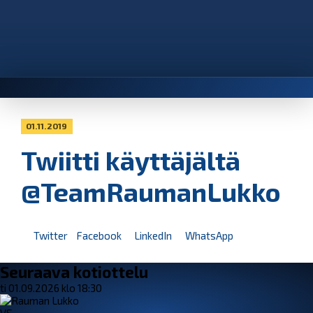
01.11.2019
Twiitti käyttäjältä
@TeamRaumanLukko
Twitter
Facebook
LinkedIn
WhatsApp
Seuraava kotiottelu
ti 01.09.2026 klo 18:30