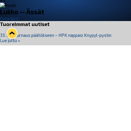
VS
Lukko — Ässät
Osta liput
Tuoreimmat uutiset
33. Pitsiturnaus päätökseen – HPK nappasi Knypyl-pystin
Lue juttu »
Otteluliput juhlakaudelle 26–27 nyt myynnissä!
Lue juttu »
Kiekko-Espoo voittaa historian ensimmäisen naisten
Pitsiturnauksen
Lue juttu »
Pitsiturnauksen päiväliput on loppuunmyyty – Pitsitunnelmaan
pääset myös Marina Vistan terassilla
Lue juttu »
Lukko ja pirkanmaalainen vaatevalmistaja Nousu yhteistyöhön
Lue juttu »
Seuraa Lukkoa somessa