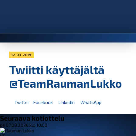
12.03.2019
Twiitti käyttäjältä
@TeamRaumanLukko
Twitter
Facebook
LinkedIn
WhatsApp
Seuraava kotiottelu
pe 07.08.2026 klo 10:00