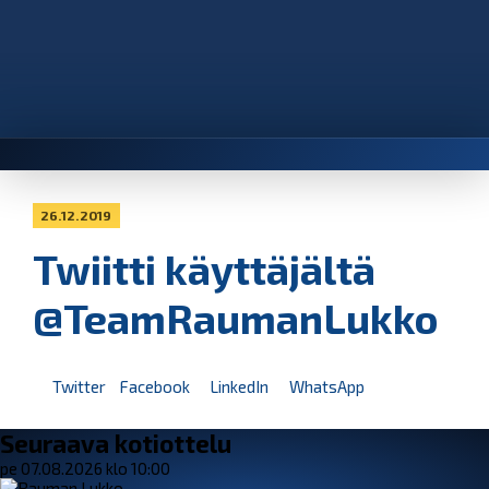
26.12.2019
Twiitti käyttäjältä
@TeamRaumanLukko
Twitter
Facebook
LinkedIn
WhatsApp
Seuraava kotiottelu
pe 07.08.2026 klo 10:00