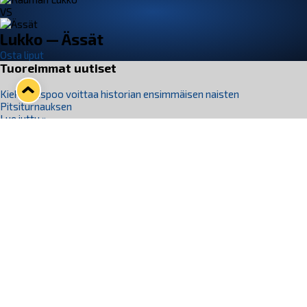
VS
Lukko — Ässät
Osta liput
Tuoreimmat uutiset
Kiekko-Espoo voittaa historian ensimmäisen naisten
Pitsiturnauksen
Lue juttu »
Pitsiturnauksen päiväliput on loppuunmyyty – Pitsitunnelmaan
pääset myös Marina Vistan terassilla
Lue juttu »
Lukko ja pirkanmaalainen vaatevalmistaja Nousu yhteistyöhön
Lue juttu »
Aapo Vanninen Nuorten Leijonien mukana
Lue juttu »
Rauman Lukko Oy on ostanut Marina Vista Oy:n liiketoiminnan
Raumalta
Lue juttu »