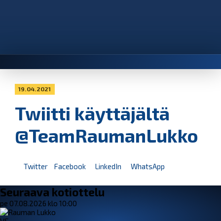
19.04.2021
Twiitti käyttäjältä
@TeamRaumanLukko
Twitter
Facebook
LinkedIn
WhatsApp
Seuraava kotiottelu
pe 07.08.2026 klo 10:00