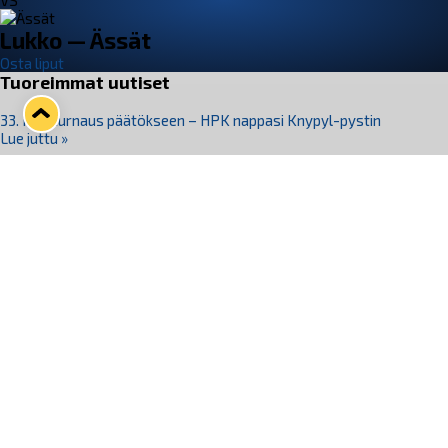
VS
Lukko — Ässät
Osta liput
Tuoreimmat uutiset
33. Pitsiturnaus päätökseen – HPK nappasi Knypyl-pystin
Lue juttu »
Otteluliput juhlakaudelle 26–27 nyt myynnissä!
Lue juttu »
Kiekko-Espoo voittaa historian ensimmäisen naisten
Pitsiturnauksen
Lue juttu »
Pitsiturnauksen päiväliput on loppuunmyyty – Pitsitunnelmaan
pääset myös Marina Vistan terassilla
Lue juttu »
Lukko ja pirkanmaalainen vaatevalmistaja Nousu yhteistyöhön
Lue juttu »
Seuraa Lukkoa somessa