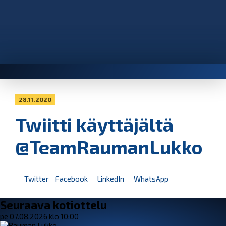
28.11.2020
Twiitti käyttäjältä
@TeamRaumanLukko
Twitter
Facebook
LinkedIn
WhatsApp
Seuraava kotiottelu
pe 07.08.2026 klo 10:00