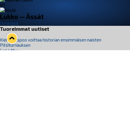
VS
Lukko — Ässät
Osta liput
Tuoreimmat uutiset
Kiekko-Espoo voittaa historian ensimmäisen naisten
Pitsiturnauksen
Lue juttu »
Pitsiturnauksen päiväliput on loppuunmyyty – Pitsitunnelmaan
pääset myös Marina Vistan terassilla
Lue juttu »
Lukko ja pirkanmaalainen vaatevalmistaja Nousu yhteistyöhön
Lue juttu »
Aapo Vanninen Nuorten Leijonien mukana
Lue juttu »
Rauman Lukko Oy on ostanut Marina Vista Oy:n liiketoiminnan
Raumalta
Lue juttu »