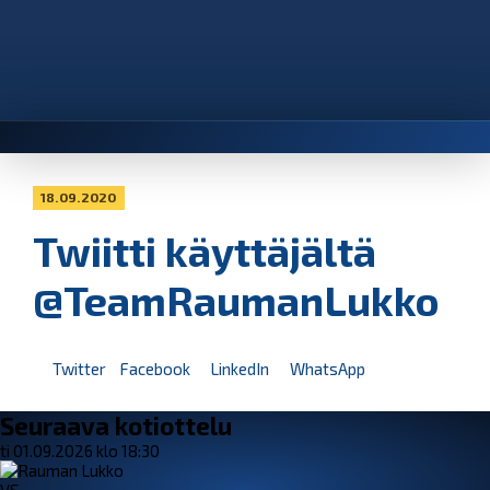
18.09.2020
Twiitti käyttäjältä
@TeamRaumanLukko
Twitter
Facebook
LinkedIn
WhatsApp
Seuraava kotiottelu
ti 01.09.2026 klo 18:30