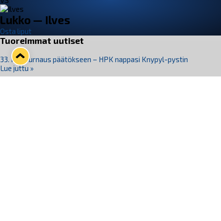
VS
Lukko — Ilves
Osta liput
Tuoreimmat uutiset
33. Pitsiturnaus päätökseen – HPK nappasi Knypyl-pystin
Lue juttu »
Otteluliput juhlakaudelle 26–27 nyt myynnissä!
Lue juttu »
Kiekko-Espoo voittaa historian ensimmäisen naisten
Pitsiturnauksen
Lue juttu »
Pitsiturnauksen päiväliput on loppuunmyyty – Pitsitunnelmaan
pääset myös Marina Vistan terassilla
Lue juttu »
Lukko ja pirkanmaalainen vaatevalmistaja Nousu yhteistyöhön
Lue juttu »
Seuraa Lukkoa somessa