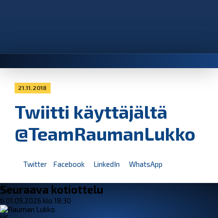
21.11.2018
Twiitti käyttäjältä
@TeamRaumanLukko
Twitter
Facebook
LinkedIn
WhatsApp
Seuraava kotiottelu
ti 01.09.2026 klo 18:30