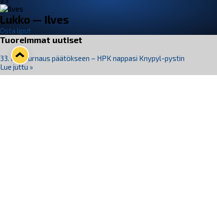
VS
Lukko — Ilves
Osta liput
Tuoreimmat uutiset
33. Pitsiturnaus päätökseen – HPK nappasi Knypyl-pystin
Lue juttu »
Otteluliput juhlakaudelle 26–27 nyt myynnissä!
Lue juttu »
Kiekko-Espoo voittaa historian ensimmäisen naisten
Pitsiturnauksen
Lue juttu »
Pitsiturnauksen päiväliput on loppuunmyyty – Pitsitunnelmaan
pääset myös Marina Vistan terassilla
Lue juttu »
Lukko ja pirkanmaalainen vaatevalmistaja Nousu yhteistyöhön
Lue juttu »
Seuraa Lukkoa somessa