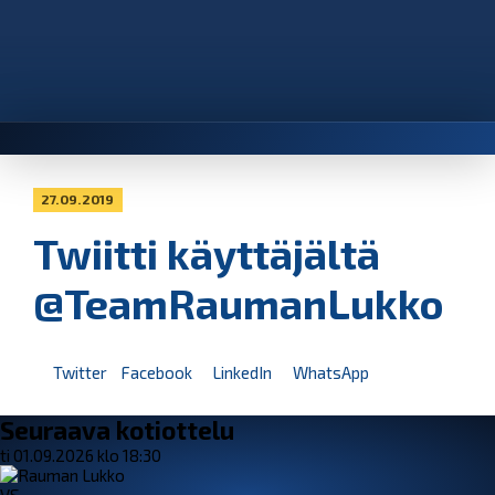
27.09.2019
Twiitti käyttäjältä
@TeamRaumanLukko
Twitter
Facebook
LinkedIn
WhatsApp
Seuraava kotiottelu
ti 01.09.2026 klo 18:30