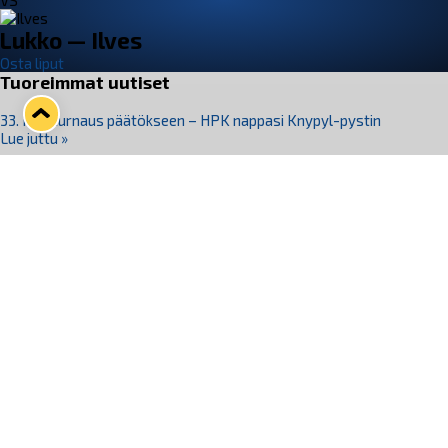
VS
Lukko — Ilves
Osta liput
Tuoreimmat uutiset
33. Pitsiturnaus päätökseen – HPK nappasi Knypyl-pystin
Lue juttu »
Otteluliput juhlakaudelle 26–27 nyt myynnissä!
Lue juttu »
Kiekko-Espoo voittaa historian ensimmäisen naisten
Pitsiturnauksen
Lue juttu »
Pitsiturnauksen päiväliput on loppuunmyyty – Pitsitunnelmaan
pääset myös Marina Vistan terassilla
Lue juttu »
Lukko ja pirkanmaalainen vaatevalmistaja Nousu yhteistyöhön
Lue juttu »
Seuraa Lukkoa somessa