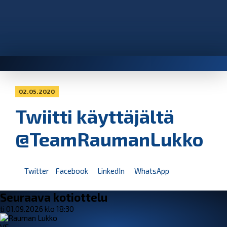
02.05.2020
Twiitti käyttäjältä
@TeamRaumanLukko
Twitter
Facebook
LinkedIn
WhatsApp
Seuraava kotiottelu
ti 01.09.2026 klo 18:30