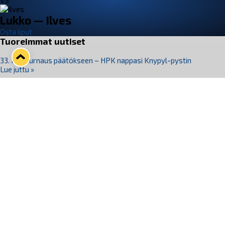
VS
Lukko — Ilves
Osta liput
Tuoreimmat uutiset
33. Pitsiturnaus päätökseen – HPK nappasi Knypyl-pystin
Lue juttu »
Otteluliput juhlakaudelle 26–27 nyt myynnissä!
Lue juttu »
Kiekko-Espoo voittaa historian ensimmäisen naisten
Pitsiturnauksen
Lue juttu »
Pitsiturnauksen päiväliput on loppuunmyyty – Pitsitunnelmaan
pääset myös Marina Vistan terassilla
Lue juttu »
Lukko ja pirkanmaalainen vaatevalmistaja Nousu yhteistyöhön
Lue juttu »
Seuraa Lukkoa somessa