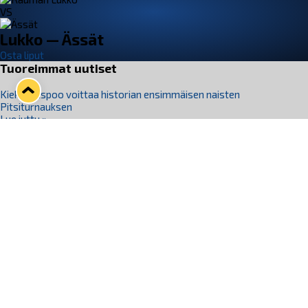
VS
Lukko — Ässät
Osta liput
Tuoreimmat uutiset
Kiekko-Espoo voittaa historian ensimmäisen naisten
Pitsiturnauksen
Lue juttu »
Pitsiturnauksen päiväliput on loppuunmyyty – Pitsitunnelmaan
pääset myös Marina Vistan terassilla
Lue juttu »
Lukko ja pirkanmaalainen vaatevalmistaja Nousu yhteistyöhön
Lue juttu »
Aapo Vanninen Nuorten Leijonien mukana
Lue juttu »
Rauman Lukko Oy on ostanut Marina Vista Oy:n liiketoiminnan
Raumalta
Lue juttu »