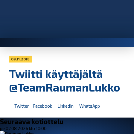
09.11.2018
Twiitti käyttäjältä
@TeamRaumanLukko
Twitter
Facebook
LinkedIn
WhatsApp
Seuraava kotiottelu
pe 07.08.2026 klo 10:00