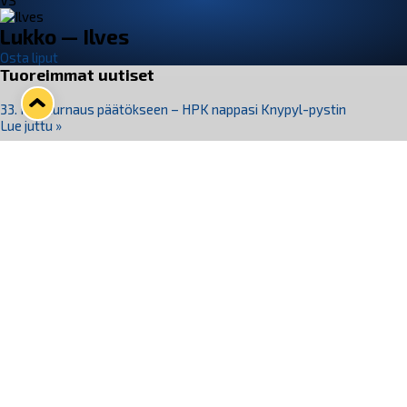
VS
Lukko — Ilves
Osta liput
Tuoreimmat uutiset
33. Pitsiturnaus päätökseen – HPK nappasi Knypyl-pystin
Lue juttu »
Otteluliput juhlakaudelle 26–27 nyt myynnissä!
Lue juttu »
Kiekko-Espoo voittaa historian ensimmäisen naisten
Pitsiturnauksen
Lue juttu »
Pitsiturnauksen päiväliput on loppuunmyyty – Pitsitunnelmaan
pääset myös Marina Vistan terassilla
Lue juttu »
Lukko ja pirkanmaalainen vaatevalmistaja Nousu yhteistyöhön
Lue juttu »
Seuraa Lukkoa somessa