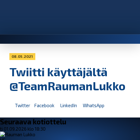
08.05.2021
Twiitti käyttäjältä
@TeamRaumanLukko
Twitter
Facebook
LinkedIn
WhatsApp
Seuraava kotiottelu
ti 01.09.2026 klo 18:30