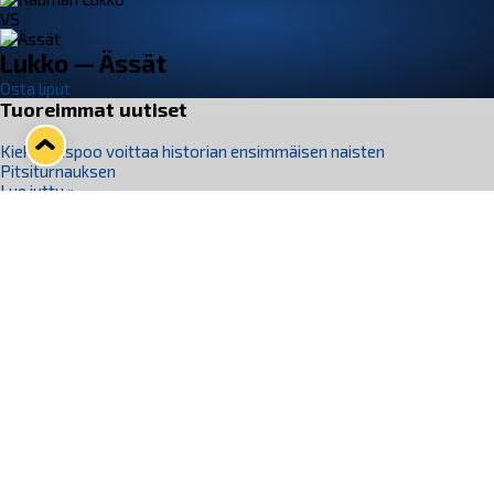
VS
Lukko — Ässät
Osta liput
Tuoreimmat uutiset
Kiekko-Espoo voittaa historian ensimmäisen naisten
Pitsiturnauksen
Lue juttu »
Pitsiturnauksen päiväliput on loppuunmyyty – Pitsitunnelmaan
pääset myös Marina Vistan terassilla
Lue juttu »
Lukko ja pirkanmaalainen vaatevalmistaja Nousu yhteistyöhön
Lue juttu »
Aapo Vanninen Nuorten Leijonien mukana
Lue juttu »
Rauman Lukko Oy on ostanut Marina Vista Oy:n liiketoiminnan
Raumalta
Lue juttu »