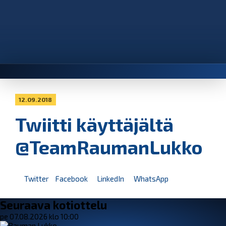
12.09.2018
Twiitti käyttäjältä
@TeamRaumanLukko
Twitter
Facebook
LinkedIn
WhatsApp
Seuraava kotiottelu
pe 07.08.2026 klo 10:00