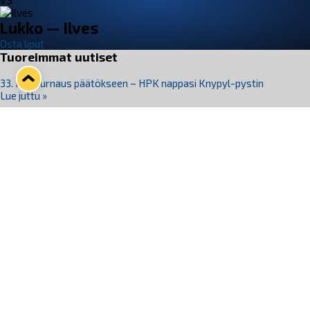
VS
Lukko — Ilves
Osta liput
Tuoreimmat uutiset
33. Pitsiturnaus päätökseen – HPK nappasi Knypyl-pystin
Lue juttu »
Otteluliput juhlakaudelle 26–27 nyt myynnissä!
Lue juttu »
Kiekko-Espoo voittaa historian ensimmäisen naisten
Pitsiturnauksen
Lue juttu »
Pitsiturnauksen päiväliput on loppuunmyyty – Pitsitunnelmaan
pääset myös Marina Vistan terassilla
Lue juttu »
Lukko ja pirkanmaalainen vaatevalmistaja Nousu yhteistyöhön
Lue juttu »
Seuraa Lukkoa somessa