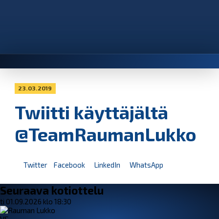
23.03.2019
Twiitti käyttäjältä
@TeamRaumanLukko
Twitter
Facebook
LinkedIn
WhatsApp
Seuraava kotiottelu
ti 01.09.2026 klo 18:30