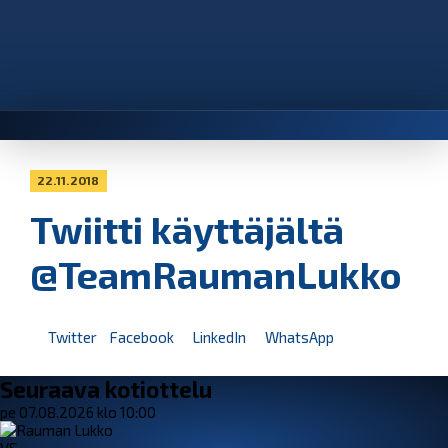
22.11.2018
Twiitti käyttäjältä
@TeamRaumanLukko
Twitter
Facebook
LinkedIn
WhatsApp
Seuraava kotiottelu
pe 07.08.2026 klo 10:00