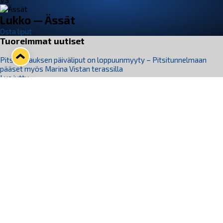
VS
Lukko — Ässät
Osta liput
Tuoreimmat uutiset
Pitsiturnauksen päiväliput on loppuunmyyty – Pitsitunnelmaan
pääset myös Marina Vistan terassilla
Lue juttu »
Lukko ja pirkanmaalainen vaatevalmistaja Nousu yhteistyöhön
Lue juttu »
Aapo Vanninen Nuorten Leijonien mukana
Lue juttu »
Rauman Lukko Oy on ostanut Marina Vista Oy:n liiketoiminnan
Raumalta
Lue juttu »
Varausviikonloppu oli kiireinen Jakub Florisille
Lue juttu »
Seuraa Lukkoa somessa