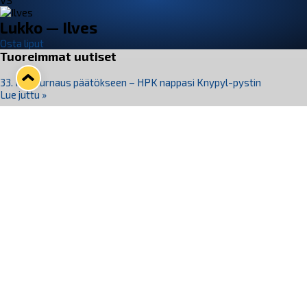
VS
Lukko — Ilves
Osta liput
Tuoreimmat uutiset
33. Pitsiturnaus päätökseen – HPK nappasi Knypyl-pystin
Lue juttu »
Otteluliput juhlakaudelle 26–27 nyt myynnissä!
Lue juttu »
Kiekko-Espoo voittaa historian ensimmäisen naisten
Pitsiturnauksen
Lue juttu »
Pitsiturnauksen päiväliput on loppuunmyyty – Pitsitunnelmaan
pääset myös Marina Vistan terassilla
Lue juttu »
Lukko ja pirkanmaalainen vaatevalmistaja Nousu yhteistyöhön
Lue juttu »
Seuraa Lukkoa somessa