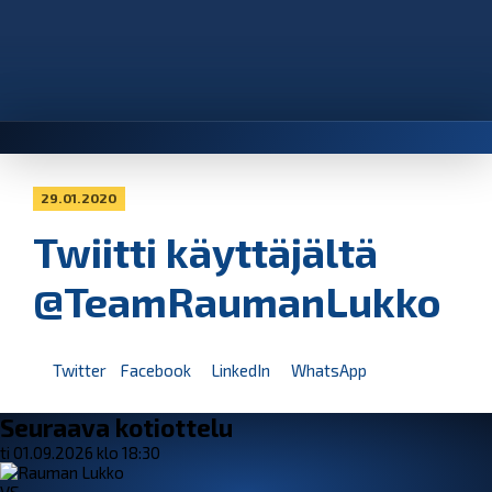
29.01.2020
Twiitti käyttäjältä
@TeamRaumanLukko
Twitter
Facebook
LinkedIn
WhatsApp
Seuraava kotiottelu
ti 01.09.2026 klo 18:30