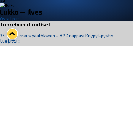
VS
Lukko — Ilves
Osta liput
Tuoreimmat uutiset
33. Pitsiturnaus päätökseen – HPK nappasi Knypyl-pystin
Lue juttu »
Otteluliput juhlakaudelle 26–27 nyt myynnissä!
Lue juttu »
Kiekko-Espoo voittaa historian ensimmäisen naisten
Pitsiturnauksen
Lue juttu »
Pitsiturnauksen päiväliput on loppuunmyyty – Pitsitunnelmaan
pääset myös Marina Vistan terassilla
Lue juttu »
Lukko ja pirkanmaalainen vaatevalmistaja Nousu yhteistyöhön
Lue juttu »
Seuraa Lukkoa somessa