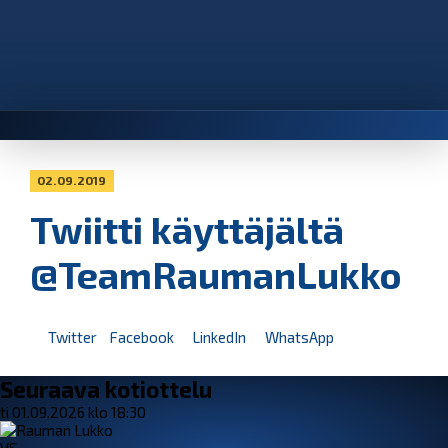
02.09.2019
Twiitti käyttäjältä
@TeamRaumanLukko
Twitter
Facebook
LinkedIn
WhatsApp
Seuraava kotiottelu
ti 01.09.2026 klo 18:30