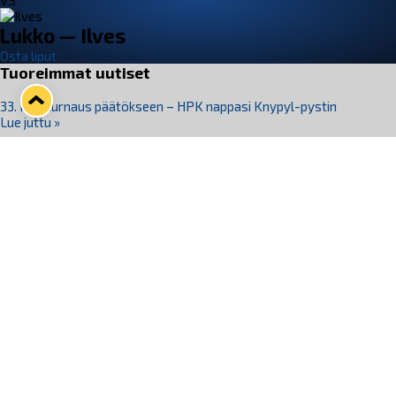
VS
Lukko — Ilves
Osta liput
Tuoreimmat uutiset
33. Pitsiturnaus päätökseen – HPK nappasi Knypyl-pystin
Lue juttu »
Otteluliput juhlakaudelle 26–27 nyt myynnissä!
Lue juttu »
Kiekko-Espoo voittaa historian ensimmäisen naisten
Pitsiturnauksen
Lue juttu »
Pitsiturnauksen päiväliput on loppuunmyyty – Pitsitunnelmaan
pääset myös Marina Vistan terassilla
Lue juttu »
Lukko ja pirkanmaalainen vaatevalmistaja Nousu yhteistyöhön
Lue juttu »
Seuraa Lukkoa somessa