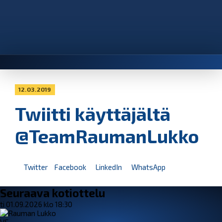
12.03.2019
Twiitti käyttäjältä
@TeamRaumanLukko
Twitter
Facebook
LinkedIn
WhatsApp
Seuraava kotiottelu
ti 01.09.2026 klo 18:30