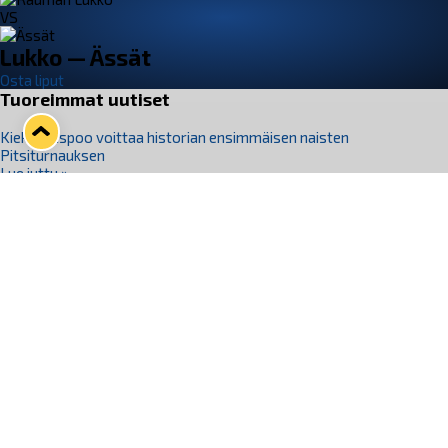
VS
Lukko — Ässät
Osta liput
Tuoreimmat uutiset
Kiekko-Espoo voittaa historian ensimmäisen naisten
Pitsiturnauksen
Lue juttu »
Pitsiturnauksen päiväliput on loppuunmyyty – Pitsitunnelmaan
pääset myös Marina Vistan terassilla
Lue juttu »
Lukko ja pirkanmaalainen vaatevalmistaja Nousu yhteistyöhön
Lue juttu »
Aapo Vanninen Nuorten Leijonien mukana
Lue juttu »
Rauman Lukko Oy on ostanut Marina Vista Oy:n liiketoiminnan
Raumalta
Lue juttu »