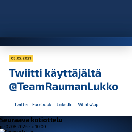
08.05.2021
Twiitti käyttäjältä
@TeamRaumanLukko
Twitter
Facebook
LinkedIn
WhatsApp
Seuraava kotiottelu
pe 07.08.2026 klo 10:00