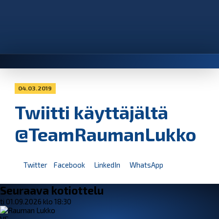
04.03.2019
Twiitti käyttäjältä
@TeamRaumanLukko
Twitter
Facebook
LinkedIn
WhatsApp
Seuraava kotiottelu
ti 01.09.2026 klo 18:30