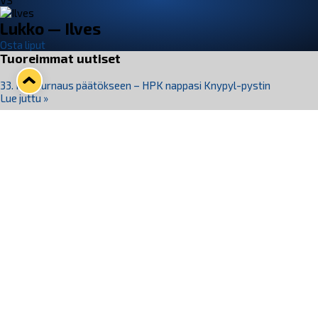
VS
Lukko — Ilves
Osta liput
Tuoreimmat uutiset
33. Pitsiturnaus päätökseen – HPK nappasi Knypyl-pystin
Lue juttu »
Otteluliput juhlakaudelle 26–27 nyt myynnissä!
Lue juttu »
Kiekko-Espoo voittaa historian ensimmäisen naisten
Pitsiturnauksen
Lue juttu »
Pitsiturnauksen päiväliput on loppuunmyyty – Pitsitunnelmaan
pääset myös Marina Vistan terassilla
Lue juttu »
Lukko ja pirkanmaalainen vaatevalmistaja Nousu yhteistyöhön
Lue juttu »
Seuraa Lukkoa somessa