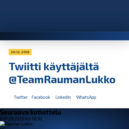
20.12.2018
Twiitti käyttäjältä
@TeamRaumanLukko
Twitter
Facebook
LinkedIn
WhatsApp
Seuraava kotiottelu
ti 01.09.2026 klo 18:30