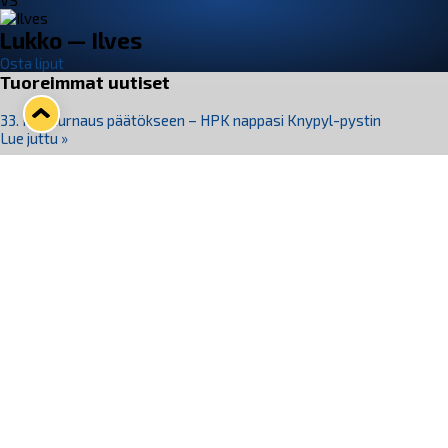
VS
Lukko — Ilves
Osta liput
Tuoreimmat uutiset
33. Pitsiturnaus päätökseen – HPK nappasi Knypyl-pystin
Lue juttu »
Otteluliput juhlakaudelle 26–27 nyt myynnissä!
Lue juttu »
Kiekko-Espoo voittaa historian ensimmäisen naisten
Pitsiturnauksen
Lue juttu »
Pitsiturnauksen päiväliput on loppuunmyyty – Pitsitunnelmaan
pääset myös Marina Vistan terassilla
Lue juttu »
Lukko ja pirkanmaalainen vaatevalmistaja Nousu yhteistyöhön
Lue juttu »
Seuraa Lukkoa somessa