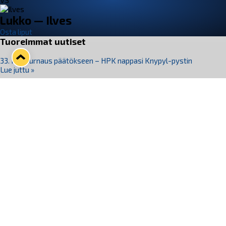
VS
Lukko — Ilves
Osta liput
Tuoreimmat uutiset
33. Pitsiturnaus päätökseen – HPK nappasi Knypyl-pystin
Lue juttu »
Otteluliput juhlakaudelle 26–27 nyt myynnissä!
Lue juttu »
Kiekko-Espoo voittaa historian ensimmäisen naisten
Pitsiturnauksen
Lue juttu »
Pitsiturnauksen päiväliput on loppuunmyyty – Pitsitunnelmaan
pääset myös Marina Vistan terassilla
Lue juttu »
Lukko ja pirkanmaalainen vaatevalmistaja Nousu yhteistyöhön
Lue juttu »
Seuraa Lukkoa somessa