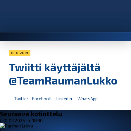
16.11.2019
Twiitti käyttäjältä
@TeamRaumanLukko
Twitter
Facebook
LinkedIn
WhatsApp
Seuraava kotiottelu
ti 01.09.2026 klo 18:30