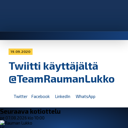
19.09.2020
Twiitti käyttäjältä
@TeamRaumanLukko
Twitter
Facebook
LinkedIn
WhatsApp
Seuraava kotiottelu
pe 07.08.2026 klo 10:00