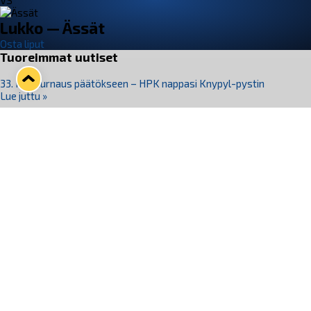
VS
Lukko — Ässät
Osta liput
Tuoreimmat uutiset
33. Pitsiturnaus päätökseen – HPK nappasi Knypyl-pystin
Lue juttu »
Otteluliput juhlakaudelle 26–27 nyt myynnissä!
Lue juttu »
Kiekko-Espoo voittaa historian ensimmäisen naisten
Pitsiturnauksen
Lue juttu »
Pitsiturnauksen päiväliput on loppuunmyyty – Pitsitunnelmaan
pääset myös Marina Vistan terassilla
Lue juttu »
Lukko ja pirkanmaalainen vaatevalmistaja Nousu yhteistyöhön
Lue juttu »
Seuraa Lukkoa somessa