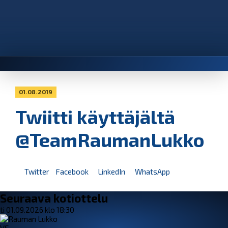
01.08.2019
Twiitti käyttäjältä
@TeamRaumanLukko
Twitter
Facebook
LinkedIn
WhatsApp
Seuraava kotiottelu
ti 01.09.2026 klo 18:30