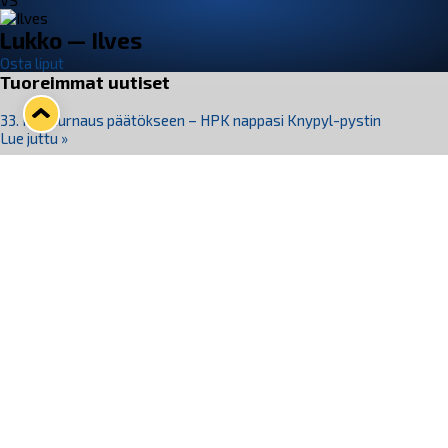
VS
Lukko — Ilves
Osta liput
Tuoreimmat uutiset
33. Pitsiturnaus päätökseen – HPK nappasi Knypyl-pystin
Lue juttu »
Otteluliput juhlakaudelle 26–27 nyt myynnissä!
Lue juttu »
Kiekko-Espoo voittaa historian ensimmäisen naisten
Pitsiturnauksen
Lue juttu »
Pitsiturnauksen päiväliput on loppuunmyyty – Pitsitunnelmaan
pääset myös Marina Vistan terassilla
Lue juttu »
Lukko ja pirkanmaalainen vaatevalmistaja Nousu yhteistyöhön
Lue juttu »
Seuraa Lukkoa somessa