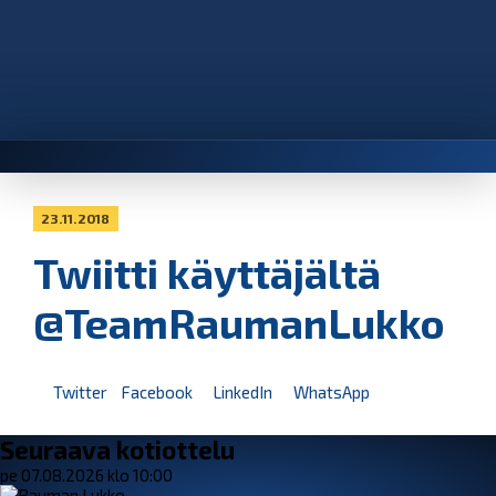
23.11.2018
Twiitti käyttäjältä
@TeamRaumanLukko
Twitter
Facebook
LinkedIn
WhatsApp
Seuraava kotiottelu
pe 07.08.2026 klo 10:00