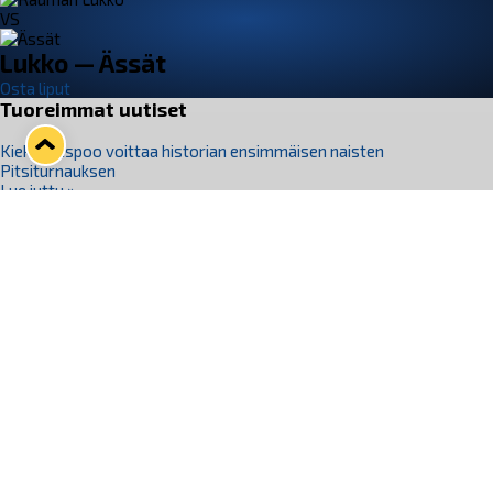
VS
Lukko — Ässät
Osta liput
Tuoreimmat uutiset
Kiekko-Espoo voittaa historian ensimmäisen naisten
Pitsiturnauksen
Lue juttu »
Pitsiturnauksen päiväliput on loppuunmyyty – Pitsitunnelmaan
pääset myös Marina Vistan terassilla
Lue juttu »
Lukko ja pirkanmaalainen vaatevalmistaja Nousu yhteistyöhön
Lue juttu »
Aapo Vanninen Nuorten Leijonien mukana
Lue juttu »
Rauman Lukko Oy on ostanut Marina Vista Oy:n liiketoiminnan
Raumalta
Lue juttu »