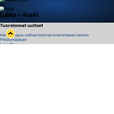
VS
Lukko — Ässät
Osta liput
Tuoreimmat uutiset
Kiekko-Espoo voittaa historian ensimmäisen naisten
Pitsiturnauksen
Lue juttu »
Pitsiturnauksen päiväliput on loppuunmyyty – Pitsitunnelmaan
pääset myös Marina Vistan terassilla
Lue juttu »
Lukko ja pirkanmaalainen vaatevalmistaja Nousu yhteistyöhön
Lue juttu »
Aapo Vanninen Nuorten Leijonien mukana
Lue juttu »
Rauman Lukko Oy on ostanut Marina Vista Oy:n liiketoiminnan
Raumalta
Lue juttu »