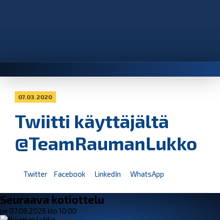
07.03.2020
Twiitti käyttäjältä
@TeamRaumanLukko
Twitter
Facebook
LinkedIn
WhatsApp
Seuraava kotiottelu
pe 07.08.2026 klo 10:00