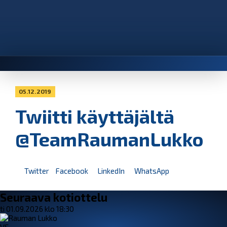
05.12.2019
Twiitti käyttäjältä
@TeamRaumanLukko
Twitter
Facebook
LinkedIn
WhatsApp
Seuraava kotiottelu
ti 01.09.2026 klo 18:30