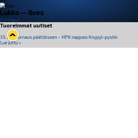
VS
Lukko — Ilves
Osta liput
Tuoreimmat uutiset
33. Pitsiturnaus päätökseen – HPK nappasi Knypyl-pystin
Lue juttu »
Otteluliput juhlakaudelle 26–27 nyt myynnissä!
Lue juttu »
Kiekko-Espoo voittaa historian ensimmäisen naisten
Pitsiturnauksen
Lue juttu »
Pitsiturnauksen päiväliput on loppuunmyyty – Pitsitunnelmaan
pääset myös Marina Vistan terassilla
Lue juttu »
Lukko ja pirkanmaalainen vaatevalmistaja Nousu yhteistyöhön
Lue juttu »
Seuraa Lukkoa somessa