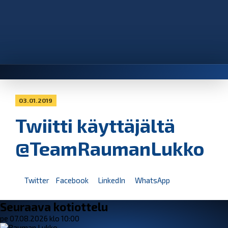
03.01.2019
Twiitti käyttäjältä
@TeamRaumanLukko
Twitter
Facebook
LinkedIn
WhatsApp
Seuraava kotiottelu
pe 07.08.2026 klo 10:00