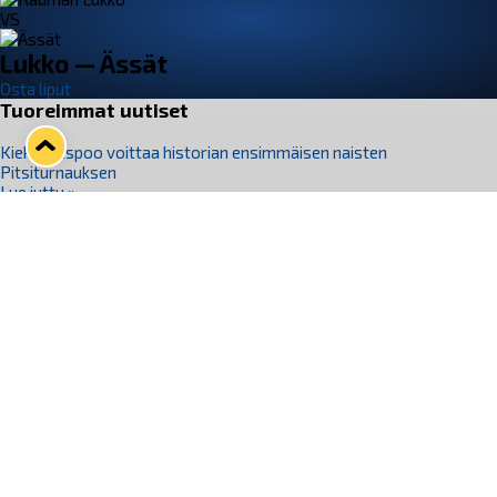
VS
Lukko — Ässät
Osta liput
Tuoreimmat uutiset
Kiekko-Espoo voittaa historian ensimmäisen naisten
Pitsiturnauksen
Lue juttu »
Pitsiturnauksen päiväliput on loppuunmyyty – Pitsitunnelmaan
pääset myös Marina Vistan terassilla
Lue juttu »
Lukko ja pirkanmaalainen vaatevalmistaja Nousu yhteistyöhön
Lue juttu »
Aapo Vanninen Nuorten Leijonien mukana
Lue juttu »
Rauman Lukko Oy on ostanut Marina Vista Oy:n liiketoiminnan
Raumalta
Lue juttu »