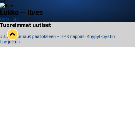
VS
Lukko — Ilves
Osta liput
Tuoreimmat uutiset
33. Pitsiturnaus päätökseen – HPK nappasi Knypyl-pystin
Lue juttu »
Otteluliput juhlakaudelle 26–27 nyt myynnissä!
Lue juttu »
Kiekko-Espoo voittaa historian ensimmäisen naisten
Pitsiturnauksen
Lue juttu »
Pitsiturnauksen päiväliput on loppuunmyyty – Pitsitunnelmaan
pääset myös Marina Vistan terassilla
Lue juttu »
Lukko ja pirkanmaalainen vaatevalmistaja Nousu yhteistyöhön
Lue juttu »
Seuraa Lukkoa somessa