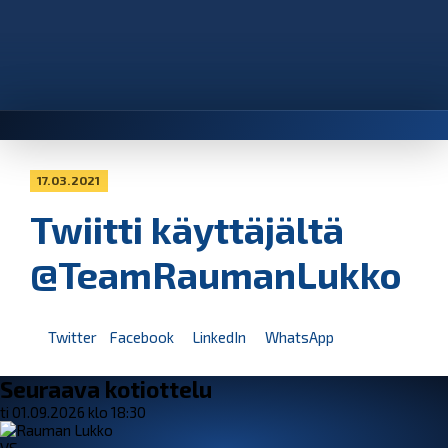
17.03.2021
Twiitti käyttäjältä
@TeamRaumanLukko
Twitter
Facebook
LinkedIn
WhatsApp
Seuraava kotiottelu
ti 01.09.2026 klo 18:30