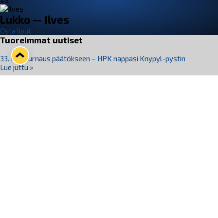
VS
Lukko — Ilves
Osta liput
Tuoreimmat uutiset
33. Pitsiturnaus päätökseen – HPK nappasi Knypyl-pystin
Lue juttu »
Otteluliput juhlakaudelle 26–27 nyt myynnissä!
Lue juttu »
Kiekko-Espoo voittaa historian ensimmäisen naisten
Pitsiturnauksen
Lue juttu »
Pitsiturnauksen päiväliput on loppuunmyyty – Pitsitunnelmaan
pääset myös Marina Vistan terassilla
Lue juttu »
Lukko ja pirkanmaalainen vaatevalmistaja Nousu yhteistyöhön
Lue juttu »
Seuraa Lukkoa somessa