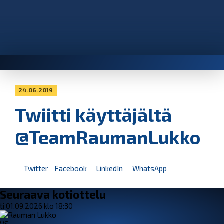
24.06.2019
Twiitti käyttäjältä
@TeamRaumanLukko
Twitter
Facebook
LinkedIn
WhatsApp
Seuraava kotiottelu
ti 01.09.2026 klo 18:30