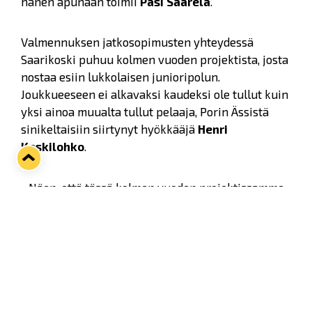
hänen apunaan toimii
Pasi Saarela
.
Valmennuksen jatkosopimusten yhteydessä
Saarikoski puhuu kolmen vuoden projektista, josta
nostaa esiin lukkolaisen junioripolun.
Joukkueeseen ei alkavaksi kaudeksi ole tullut kuin
yksi ainoa muualta tullut pelaaja, Porin Ässistä
sinikeltaisiin siirtynyt hyökkääjä
Henri
Keskilohko
.
- Näen, että tässä kolmen vuoden projektissamme
isoin muutos on ollut se, että omien kasvattien
junioripolku on nostettu A-nuorissa oikealle
tasolle. Muualta hankittujen pelaajien määrä on
vähentynyt huomattavasti. Se, että lukkolainen
junioripolku jatkuu B-junnuista A-nuoriin, on iso
arvo seuratoiminnassa, Saarikoski sanoo.