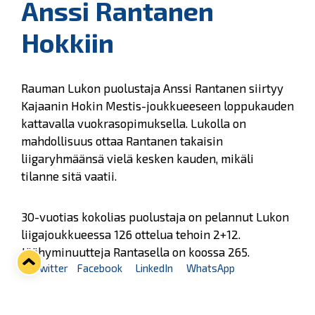
Anssi Rantanen
Hokkiin
Rauman Lukon puolustaja Anssi Rantanen siirtyy
Kajaanin Hokin Mestis-joukkueeseen loppukauden
kattavalla vuokrasopimuksella. Lukolla on
mahdollisuus ottaa Rantanen takaisin
liigaryhmäänsä vielä kesken kauden, mikäli
tilanne sitä vaatii.
30-vuotias kokolias puolustaja on pelannut Lukon
liigajoukkueessa 126 ottelua tehoin 2+12.
Jäähyminuutteja Rantasella on koossa 265.
Twitter
Facebook
LinkedIn
WhatsApp
Seuraava kotiottelu