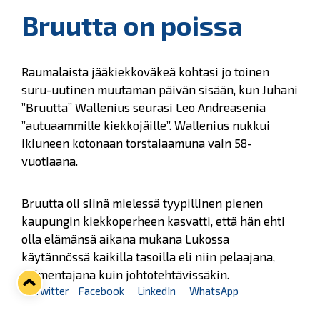
Bruutta on poissa
Raumalaista jääkiekkoväkeä kohtasi jo toinen
suru-uutinen muutaman päivän sisään, kun Juhani
”Bruutta” Wallenius seurasi Leo Andreasenia
”autuaammille kiekkojäille”. Wallenius nukkui
ikiuneen kotonaan torstaiaamuna vain 58-
vuotiaana.
Bruutta oli siinä mielessä tyypillinen pienen
kaupungin kiekkoperheen kasvatti, että hän ehti
olla elämänsä aikana mukana Lukossa
käytännössä kaikilla tasoilla eli niin pelaajana,
valmentajana kuin johtotehtävissäkin.
Twitter
Facebook
LinkedIn
WhatsApp