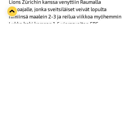
Lions Zürichin kanssa venyttiin Raumalla
jatkoajalle, jonka sveitsiläiset veivät lopulta
nimiinsä maalein 2-3 ja reilua viikkoa myöhemmin
Lukko haki komean 1-6 vierasvoiton ERC
Ingolstadtista.
HV71 sen sijaan voitti oman lohkonsa voittamalla
neljästä ottelustaan kolme. Vain Red Bull Salzburg
onnistui viemään pisteet HV71:ltä.
Tiistaille on luvassa siis vauhdikas kiekkoilta, kun
joukkueet taistelevat ensimmäisestä
kiinnityksestä jatkopaikkaan. Seuraavalla
kierroksella mukana on nyt 32 jatkoon päässeestä
joukkueesta 16 ottelusarjan voittajaa.
Lukon ja HV71:n toinen kohtaaminen pelataan