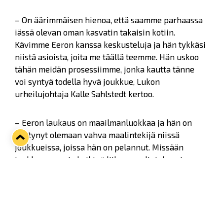
– On äärimmäisen hienoa, että saamme parhaassa
iässä olevan oman kasvatin takaisin kotiin.
Kävimme Eeron kanssa keskusteluja ja hän tykkäsi
niistä asioista, joita me täällä teemme. Hän uskoo
tähän meidän prosessiimme, jonka kautta tänne
voi syntyä todella hyvä joukkue, Lukon
urheilujohtaja Kalle Sahlstedt kertoo.
– Eeron laukaus on maailmanluokkaa ja hän on
pystynyt olemaan vahva maalintekijä niissä
joukkueissa, joissa hän on pelannut. Missään
joukkueessa ei ole ikinä liikaa maalintekovoimaa,
ja uskon Eeron tuovan hyökkäyspäähämme paljon
voimaa ja yllätyksellisyyttä sekä ison lisän meidän
ylivoimapeliimme.