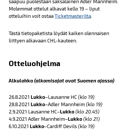
saapuu puolestaan saksalainen Adler Mannheim.
Molemmat ottelut alkavat kello 19 – liput
otteluihin voit ostaa
Ticketmasterilta
.
Tästä tietopaketista löydät kaiken olennaisen
liittyen alkavaan CHL-kauteen.
Otteluohjelma
Alkulohko
(alkamisajat ovat Suomen ajassa)
26.8.2021
Lukko
–Lausanne HC
(klo 19)
28.8.2021
Lukko
–Adler Mannheim
(klo 19)
2.9.2021 Lausanne HC–
Lukko
(klo 20.45)
4.9.2021 Adler Mannheim–
Lukko
(klo 21)
6.10.2021
Lukko
–Cardiff Devils
(klo 19)