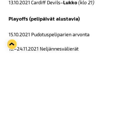
13.10.2021 Cardiff Devils–
Lukko
(klo 21)
Playoffs (pelipäivät alustavia)
15.10.2021 Pudotuspeliparien arvonta
16.–24.11.2021 Neljännesvälierät
7.–14.12.2021 Puolivälierät
4.–12.1.2022 Välierät
1.3.2022 Finaali
Koko otteluohjelman, joukkueiden kokoonpanot &
lisätiedot löydät
CHL:n virallisilta sivuilta
.