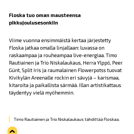
Floska tuo oman mausteensa
pikkujoulusesonkiin
Viime vuonna ensimmäistä kertaa järjestetty
Floska jatkaa omalla linjallaan: luvassa on
raskaampaa ja rouheampaa live-energiaa. Timo
Rautiainen ja Trio Niskalaukaus, Herra Ylppö, Peer
Günt, Split Iris ja raumalainen Flowerpotss tuovat
Kivikylän Areenalle rockin eri sävyjä – karismaa,
kitaroita ja paikallista särmää. Illan artistikattaus
täydentyy vielä myöhemmin.
Timo Rautiainen ja Trio Niskalaukaus tähdittää Floskaa.