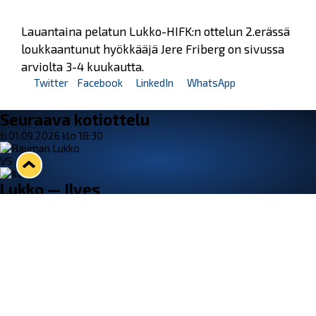
Lauantaina pelatun Lukko-HIFK:n ottelun 2.erässä
loukkaantunut hyökkääjä Jere Friberg on sivussa
arviolta 3-4 kuukautta.
Twitter
Facebook
LinkedIn
WhatsApp
Seuraava kotiottelu
ti 01.09.2026 klo 18:30
VS
Lukko — Ilves
Osta liput
Tuoreimmat uutiset
33. Pitsiturnaus päätökseen – HPK nappasi Knypyl-pystin
Lue juttu »
Otteluliput juhlakaudelle 26–27 nyt myynnissä!
Lue juttu »