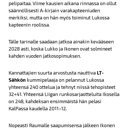
pelipaitaa. Viime kausien aikana rinnassa on ollut
säännöllisesti A-kirjain varakapteeniuden
merkiksi, mutta on hän myös toiminut Lukossa
kapteenin roolissa.
Tälle tarinalle saadaan jatkoa ainakin kevääseen
2028 asti, koska Lukko ja Ikonen ovat solmineet
kahden vuoden jatkosopimuksen.
Kannattajien suurta arvostusta nauttiva
LT-
Sähkön
kummipelaaja on pelannut Lukossa
yhteensä 240 ottelua ja tehnyt niissä tehopisteet
32+41. Yhteensä Liigan runkosarjaotteluita Ikosella
on 248, kahdeksan ensimmäistä hän pelasi
KalPassa kaudella 2011–12.
Nopeasti Raumalle saapumisensa jälkeen Ikonen