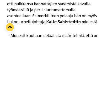
otti paikkansa kannattajien sydämistä kovalla
työmäärällä ja periksiantamattomalla
asenteellaan. Esimerkillinen pelaaja hän on myös
Lukon urheilujohtaja
Kalle Sahlstedtin
mielestä.
– Monesti kuullaan pelaajista määritelmiä, että on
joukkueen jätkä ja sellainen hyvä joukkuepelaaja,
niin Ikonen jos joku on tuollaisen kuvailun
ansainnut. Ei nitise eikä natise, vaan lyö aina sen
likoon, mitä puserosta irtoaa, Sahlstedt aloittaa.
– Tärkeä palanen meidän joukkuettamme; kuuluu
kapteenistoon ja on todella esimerkillinen jätkä.
Fyysinen kunto on aina ihan viimeisen päälle,
testataan sitten kesällä tai talvella, niin ”Henkan”
tulokset ovat aina kärkipäässä.