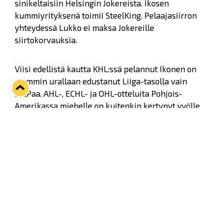
sinikeltaisiin Helsingin Jokereista. Ikosen
kummiyrityksenä toimii SteelKing. Pelaajasiirron
yhteydessä Lukko ei maksa Jokereille
siirtokorvauksia.
Viisi edellistä kautta KHL:ssä pelannut Ikonen on
aiemmin urallaan edustanut Liiga-tasolla vain
KalPaa. AHL-, ECHL- ja OHL-otteluita Pohjois-
Amerikassa miehelle on kuitenkin kertynyt vyölle
yhteensä 298 kappaletta.
Katso Ikosen uratilastot
täältä
.
Kuusi A-maaottelua Leijonissa pelannut ikonen
laukoo vasemmalta ja pituutta miehellä on 183
senttimetriä, painoa puolestaan 86 kilogrammaa.
Lukkoa mies on seurannut jo jonkin aikaa, sikäli
kun Jokereiden pelikalenteri on antanut myöden.