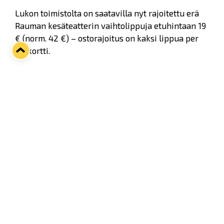
Lukon toimistolta on saatavilla nyt rajoitettu erä
Rauman kesäteatterin vaihtolippuja etuhintaan 19
€ (norm. 42 €) – ostorajoitus on kaksi lippua per
etukortti.
Etuhintaan ostetut liput ovat vaihtolippuja, jotka
tulee vaihtaa haluamaansa näytöksen
istumapaikkalippuun Rauman teatterin
lipunmyynnin kautta numerosta
02 8376 9900
.
Katso esityskalenteri
Rauman Teatterin
nettisivuilta.
Lukon toimisto palvelee arkisin 9–17.00.
Tervetuloa!
Korkkarit Kattoon