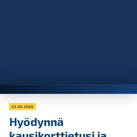
23.04.2026
Hyödynnä
kausikorttietusi ja