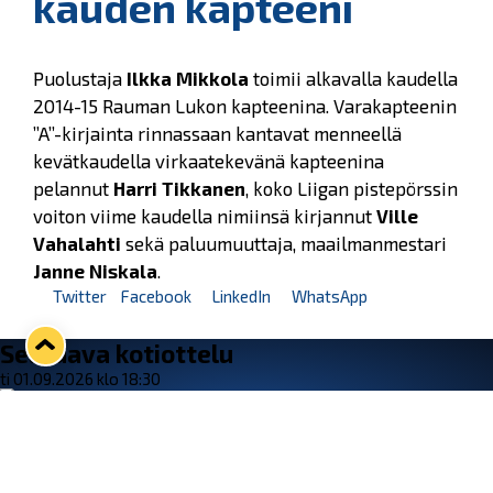
kauden kapteeni
Puolustaja
Ilkka Mikkola
toimii alkavalla kaudella
2014-15 Rauman Lukon kapteenina. Varakapteenin
”A”-kirjainta rinnassaan kantavat menneellä
kevätkaudella virkaatekevänä kapteenina
pelannut
Harri Tikkanen
, koko Liigan pistepörssin
voiton viime kaudella nimiinsä kirjannut
Ville
Vahalahti
sekä paluumuuttaja, maailmanmestari
Janne Niskala
.
Twitter
Facebook
LinkedIn
WhatsApp
Seuraava kotiottelu
ti 01.09.2026 klo 18:30
VS
Lukko — Ilves
Osta liput